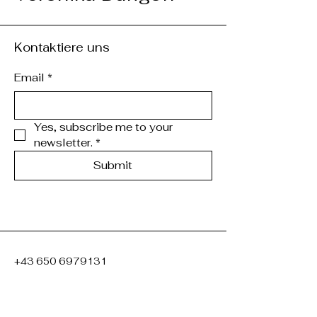
Kontaktiere uns
Email
*
Yes, subscribe me to your 
newsletter.
*
Submit
+43 650 6979131
willi.durigon@gmx.at
8501 Lieboch